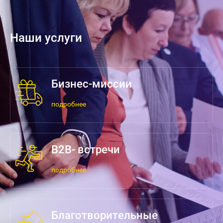
Наши услуги
Бизнес-миссии
подробнее
В2В- встречи
подробнее
Благотворительные